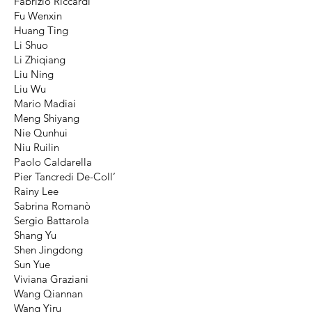
Fabrizio Riccardi
Fu Wenxin
Huang Ting
Li Shuo
Li Zhiqiang
Liu Ning
Liu Wu
Mario Madiai
Meng Shiyang
Nie Qunhui
Niu Ruilin
Paolo Caldarella
Pier Tancredi De-Coll’
Rainy Lee
Sabrina Romanò
Sergio Battarola
Shang Yu
Shen Jingdong
Sun Yue
Viviana Graziani
Wang Qiannan
Wang Yiru